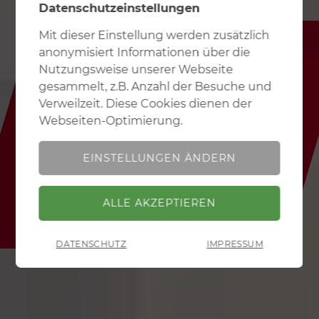
Datenschutzeinstellungen
Mit dieser Einstellung werden zusätzlich
Erforderlich
Diese Einstellung wird benötigt, um
anonymisiert Informationen über die
Ihnen grundlegende Funktionen während der
Nutzungsweise unserer Webseite
Nutzung der Webseite zur Verfügung zu stellen.
gesammelt, z.B. Anzahl der Besuche und
BERATUNG UND SERVICE
Verweilzeit. Diese Cookies dienen der
Wir sind immer für Sie da.
Performance
Mit dieser Einstellung werden
Webseiten-Optimierung.
zusätzlich anonymisiert Informationen über die
Nutzungsweise unserer Webseite gesammelt, z.B.
EINSTELLUNGEN ÄNDERN
Anzahl der Besuche und Verweilzeit. Diese Cookies
BERATUNG
TECHNISCHER SERVICE
dienen der Webseiten-Optimierung.
DATENSCHUTZ
IMPRESSUM
ZURÜCK