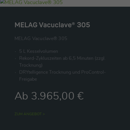
MELAG Vacuclave® 305
MELAG Vacuclave® 305
5 L Kesselvolumen
Rekord-Zykluszeiten ab 6,5 Minuten (zzgl.
Trocknung)
DRYtelligence Trocknung und ProControl-
Freigabe
Ab 3.965,00 €
ZUM ANGEBOT >