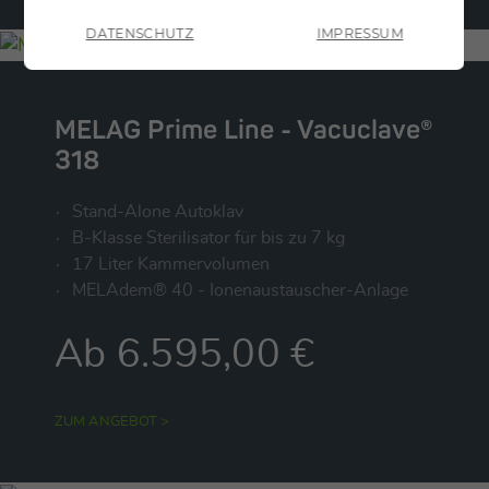
DATENSCHUTZ
IMPRESSUM
ZURÜCK
MELAG Prime Line - Vacuclave®
318
Stand-Alone Autoklav
B-Klasse Sterilisator für bis zu 7 kg
17 Liter Kammervolumen
MELAdem® 40 - Ionenaustauscher-Anlage
Ab 6.595,00 €
ZUM ANGEBOT >