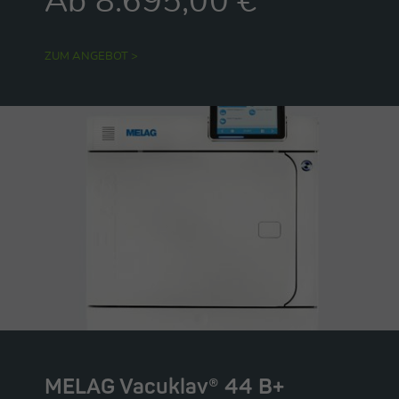
Ab 8.695,00 €
ZUM ANGEBOT >
MELAG Vacuklav® 44 B+