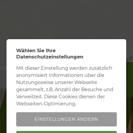
Wählen Sie Ihre
Datenschutzeinstellungen
Mit dieser Einstellung werden zusätzlich
Erforderlich
Diese Einstellung wird benötigt, um
anonymisiert Informationen über die
Ihnen grundlegende Funktionen während der
Nutzungsweise unserer Webseite
Nutzung der Webseite zur Verfügung zu stellen.
gesammelt, z.B. Anzahl der Besuche und
REFERENZOBJEKT NR. 3
Verweilzeit. Diese Cookies dienen der
Performance
Mit dieser Einstellung werden
Webseiten-Optimierung.
Eine Symbiose von Licht
zusätzlich anonymisiert Informationen über die
und Glas
Nutzungsweise unserer Webseite gesammelt, z.B.
EINSTELLUNGEN ÄNDERN
Anzahl der Besuche und Verweilzeit. Diese Cookies
dienen der Webseiten-Optimierung.