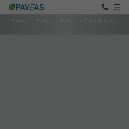
Startseite
Praxis und Labor
Röntgen (extraoral)
Dentsply Sirona Orthophos E