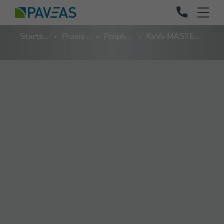
Startseite
Praxis und Labor
Prophylaxe & Chirurgie
KaVo MASTERsurg™ LUX