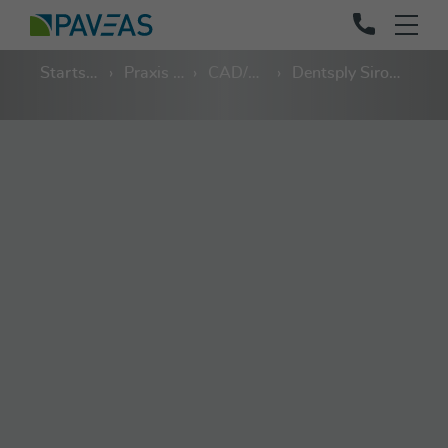
Startseite
Praxis und Labor
CAD/CAM
Dentsply Sirona inLab