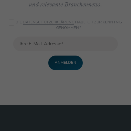
und relevante Branchennews.
DIE
DATEN­SCHUTZ­ERKLÄRUNG
HABE ICH ZUR KENNTNIS
GENOMMEN.*