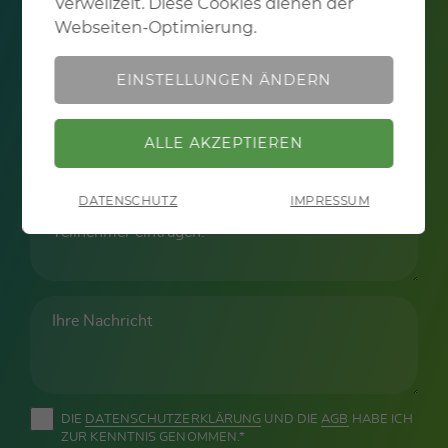
Verweilzeit. Diese Cookies dienen der
Performance
Mit dieser Einstellung werden
Webseiten-Optimierung.
zusätzlich anonymisiert Informationen über die
Nutzungsweise unserer Webseite gesammelt, z.B.
EINSTELLUNGEN ÄNDERN
Anzahl der Besuche und Verweilzeit. Diese Cookies
dienen der Webseiten-Optimierung.
DATENSCHUTZ
IMPRESSUM
ZURÜCK
DIE
DATEN­SCHUTZ­ERKLÄRUNG
UND DIE
AGB
HABE ICH
ZUR KENNTNIS GENOMMEN.*