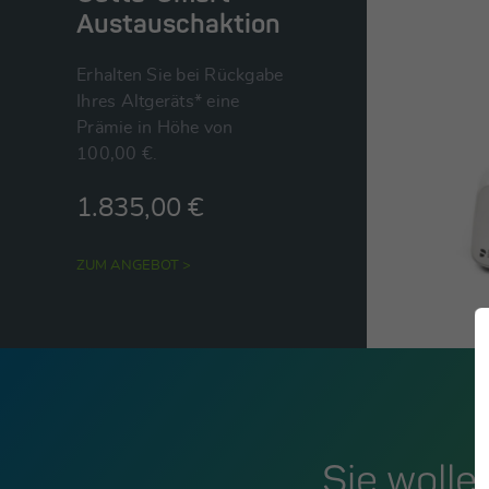
Austauschaktion
Erhalten Sie bei Rückgabe
Ihres Altgeräts* eine
Prämie in Höhe von
100,00 €.
1.835,00 €
ZUM ANGEBOT >
Sie woll