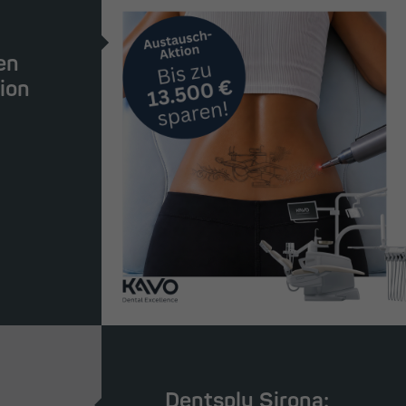
en
ion
.
Dentsply Sirona: