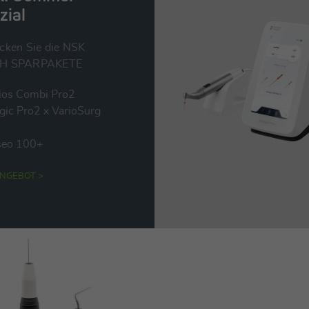
zial
cken Sie die NSK
H SPARPAKETE
ios Combi Pro2
gic Pro2 x VarioSurg
seo 100+
NGEBOT >