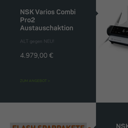
NSK Varios Combi
Pro2
Austauschaktion
ALT gegen NEU!
4.979,00 €
ZUM ANGEBOT >
NSK