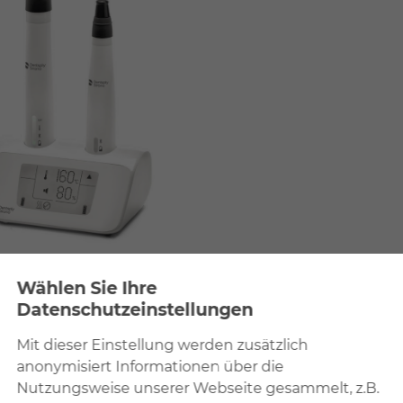
Wählen Sie Ihre
Datenschutzeinstellungen
Mit dieser Einstellung werden zusätzlich
Erforderlich
Diese Einstellung wird benötigt, um Ihnen
anonymisiert Informationen über die
grundlegende Funktionen während der Nutzung der Webseite
en mehr
Nutzungsweise unserer Webseite gesammelt, z.B.
zur Verfügung zu stellen.