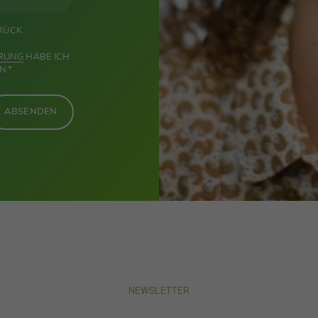
URÜCK
ÄRUNG
HABE ICH
N.*
ABSENDEN
NEWSLETTER