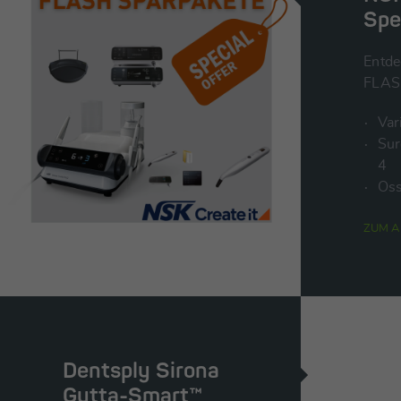
Spe
Entde
FLAS
Var
Sur
4
Os
ZUM A
Dentsply Sirona
Gutta-Smart™