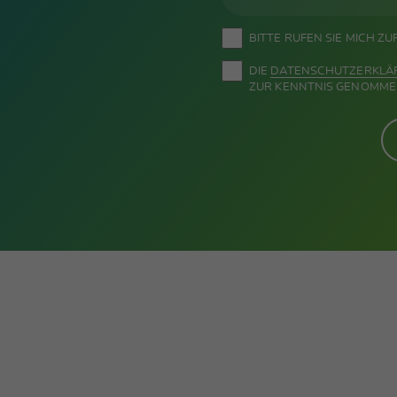
BITTE RUFEN SIE MICH Z
DIE
DATEN­SCHUTZ­ERKL
ZUR KENNTNIS GENOMME